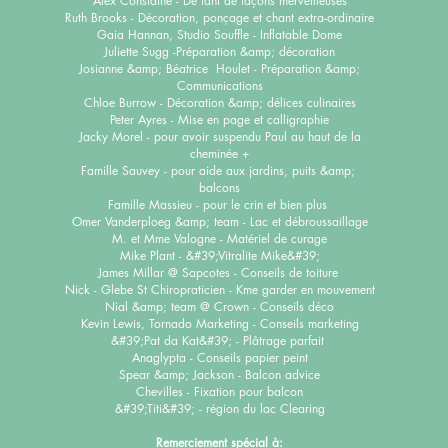
Alex Considine - De tant de façons merveilleuses
Ruth Brooks - Décoration, ponçage et chant extra-ordinaire
Gaia Hannan, Studio Souffle - Inflatable Dome
Juliette Sugg -
Préparation &amp; décoration
Josianne &amp; Béatrice Houlet - Préparation &amp;
Communications
Chloe Burrow - Décoration &amp; délices culinaires
Peter Ayres - Mise en page et calligraphie
Jacky Morel - pour avoir suspendu Paul au haut de la
cheminée +
Famille Sauvey - pour aide aux jardins, puits &amp;
balcons
Famille Massieu - pour le crin et bien plus
Omer Vanderploeg &amp; team - Lac et débroussaillage
M. et Mme Valogne - Matériel de curage
Mike Plant - &#39;Vitralite Mike&#39;
James Millar @ Sapcotes - Conseils de toiture
Nick - Glebe St Chiropraticien - K
me garder en mouvement
Nial &amp; team @ Crown - Conseils déco
Kevin Lewis, Tornado Marketing - Conseils marketing
&#39;Pat da Kat&#39; - Plâtrage parfait
Anaglypta - Conseils papier peint
Spear &amp; Jackson - Balcon advice
Chevilles - Fixation pour balcon
&#39;Titi&#39; - région du lac Clearing
Remerciement spécial à: