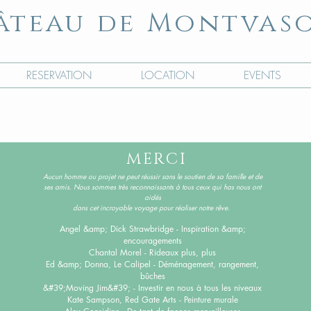
âteau
de Montvas
RESERVATION
LOCATION
EVENTS
MERCI
Aucun homme ou projet ne peut réussir sans le soutien de sa famille et de
ses amis.
Nous sommes très reconnaissants à tous ceux qui has nous ont
aidés
dans cet incroyable voyage pour réaliser notre rêve.
Angel &amp; Dick Strawbridge - Inspiration &amp;
encouragements
Chantal Morel - Rideaux plus, plus
Ed &amp; Donna, Le Calipel - Déménagement, rangement,
bûches
&#39;Moving Jim&#39; - Investir en nous à tous les niveaux
Kate Sampson, Red Gate Arts - Peinture murale